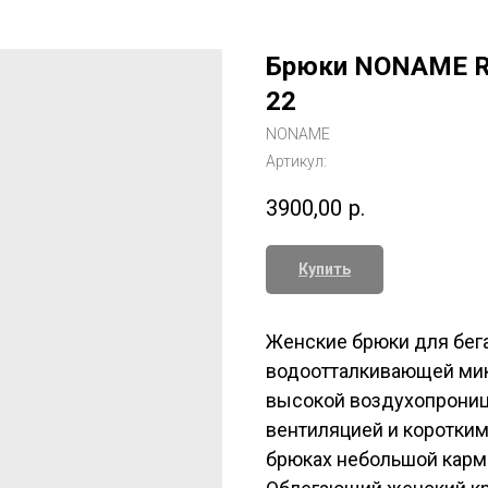
Брюки NONAME R
22
NONAME
Артикул:
3900,00
р.
Купить
Женские брюки для бега
водоотталкивающей мик
высокой воздухопрониц
вентиляцией и коротким
брюках небольшой карма