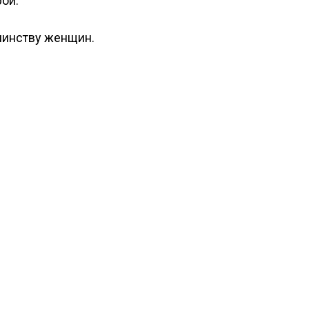
ой.
шинству женщин.