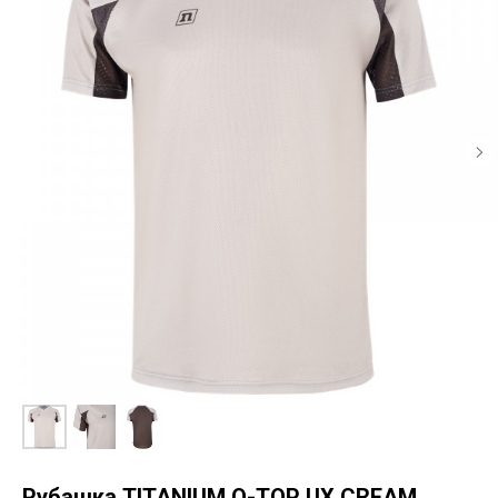
Рубашка TITANIUM O-TOP UX CREAM