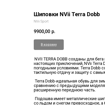
Шиповки NVii Terra Dobb
NVii Sport
9900,00
р.
В корзину
NVII TERRA DOBB созданы для бега п
настоящих приключений, NVii Terra
погодными условиями. Terra Dobb с
тактильную отдачу и защиту с самым
Terra Dobb-идеальная обувь для зим
сравнению с предыдущими моделям
расширенную переднюю часть.
Подошва имеет металлические шип
со льдом и снегом превосходное, а