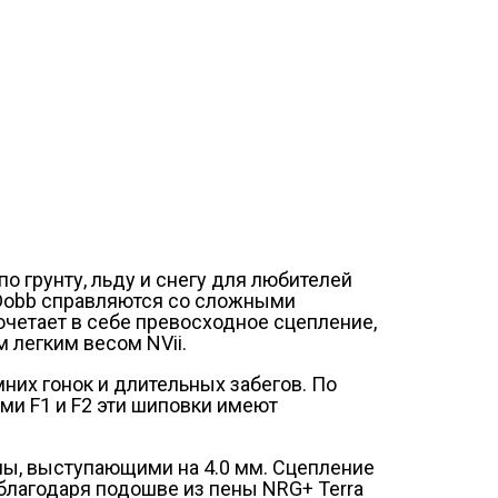
о грунту, льду и снегу для любителей
 Dobb справляются со сложными
очетает в себе превосходное сцепление,
 легким весом NVii.
них гонок и длительных забегов. По
и F1 и F2 эти шиповки имеют
ы, выступающими на 4.0 мм. Сцепление
 благодаря подошве из пены NRG+ Terra